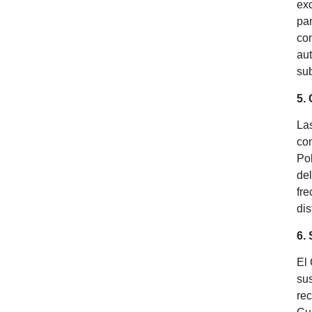
exc
pan
co
aut
sub
5.
Las
con
Pol
del
fre
dis
6.
El
sus
re