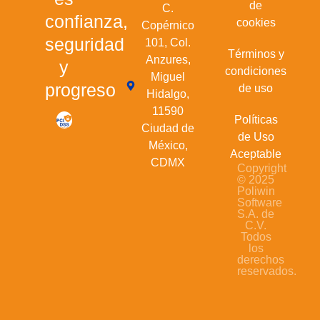
de
C.
confianza,
cookies
Copérnico
seguridad
101, Col.
Términos y
Anzures,
y
condiciones
Miguel
progreso
de uso
Hidalgo,
11590
Políticas
Ciudad de
de Uso
México,
Aceptable
CDMX
Copyright
© 2025
Poliwin
Software
S.A. de
C.V.
Todos
los
derechos
reservados.