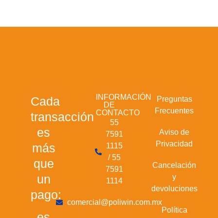
INFORMACIÓN
Cada
Preguntas
DE
Frecuentes
CONTACTO
transacción
55
es
Aviso de
7591
Privacidad
más
1115
/ 55
que
Cancelación
7591
un
y
1114
devoluciones
pago:
comercial@poliwin.com.mx
Política
es