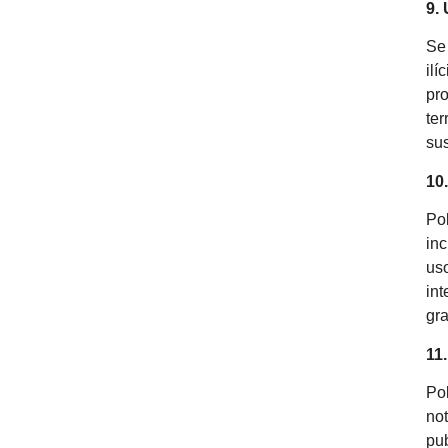
9.
Se 
ilí
pro
ter
sus
10
Pol
inc
uso
int
gr
11
Pol
not
pub