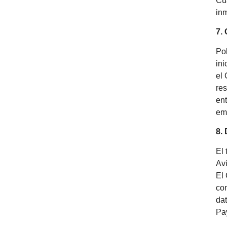
Cua
in
7.
Po
ini
el
res
ent
emi
8.
El 
Av
El 
con
dat
Pa