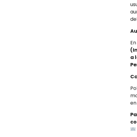
us
au
del
Au
En
(I
a 
Pe
Ca
Po
mo
en
Pa
co