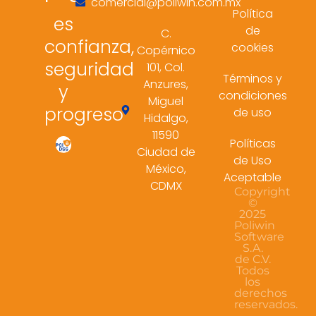
comercial@poliwin.com.mx
Política
es
de
C.
confianza,
cookies
Copérnico
seguridad
101, Col.
Términos y
Anzures,
y
condiciones
Miguel
progreso
de uso
Hidalgo,
11590
Políticas
Ciudad de
de Uso
México,
Aceptable
CDMX
Copyright
©
2025
Poliwin
Software
S.A.
de C.V.
Todos
los
derechos
reservados.