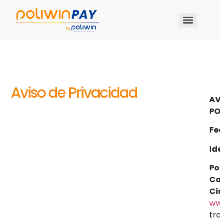
Aviso de Privacidad
AV
PO
Fe
Id
Po
Co
Ci
ww
tr