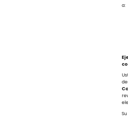
a:
Ej
co
Us
de
Ca
re
el
Su 