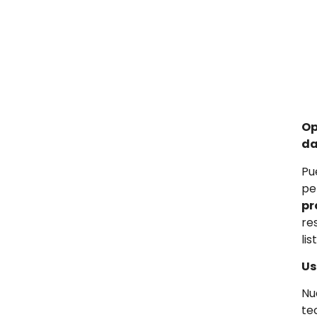
Op
da
Pu
pe
pr
re
lis
Us
Nu
te