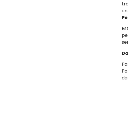
tr
en
Pe
Es
pe
ser
Da
Pa
Po
da