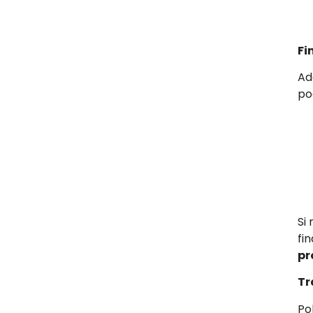
Fi
Ad
po
Si
fi
pr
Tr
Po